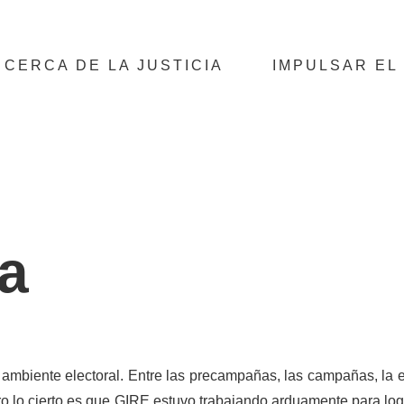
 CERCA DE LA JUSTICIA
IMPULSAR EL
ta
mbiente electoral. Entre las precampañas, las campañas, la el
ro lo cierto es que GIRE estuvo trabajando arduamente para logr